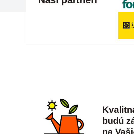
Naši partneri
Kvalitn
budú zá
na Vaši