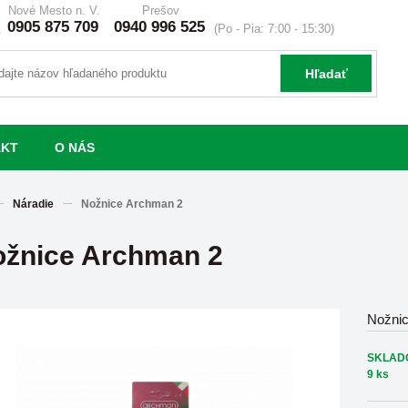
Nové Mesto n. V.
Prešov
0905 875 709
0940 996 525
(Po - Pia: 7:00 - 15:30)
Hľadať
AKT
O NÁS
Náradie
Nožnice Archman 2
žnice Archman 2
Nožni
SKLAD
9 ks