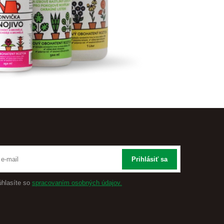
Prihlásiť sa
úhlasíte so
spracovaním osobných údajov.