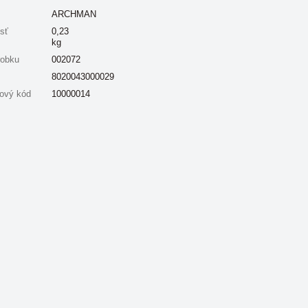
ARCHMAN
sť
0,23
kg
robku
002072
8020043000029
ový kód
10000014