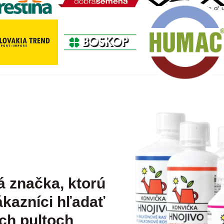
á značka, ktorú
kazníci hľadať
ch pultoch