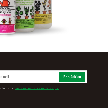
Prihlásiť sa
úhlasíte so
spracovaním osobných údajov.