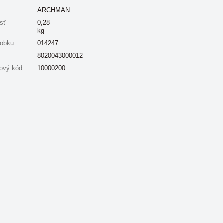
ARCHMAN
sť
0,28
kg
robku
014247
8020043000012
ový kód
10000200