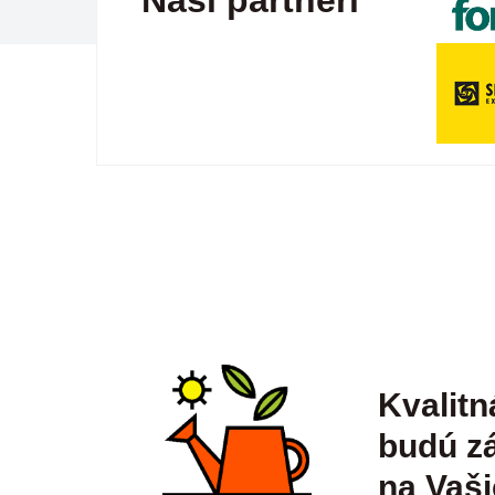
Naši partneri
Kvalitn
budú zá
na Vaši