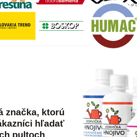
á značka, ktorú
kazníci hľadať
ch pultoch