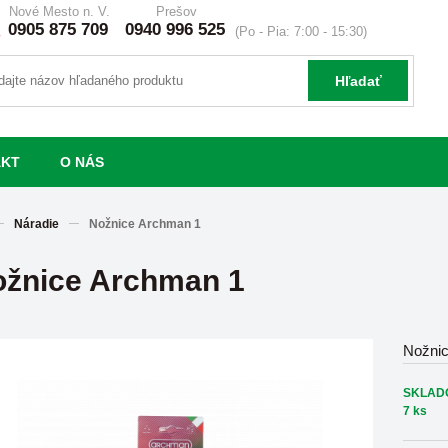
Nové Mesto n. V.
Prešov
0905 875 709
0940 996 525
(Po - Pia: 7:00 - 15:30)
Hľadať
AKT
O NÁS
Náradie
Nožnice Archman 1
žnice Archman 1
Nožni
SKLAD
7 ks