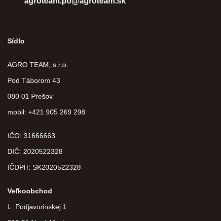
agroteam.po@agroteam.sk
Sídlo
AGRO TEAM, s.r.o.
Pod Táborom 43
080 01 Prešov
mobil: +421 905 269 298
IČO: 31666663
DIČ:
2020522328
IČDPH:
SK2020522328
Veľkoobchod
L. Podjavorinskej 1