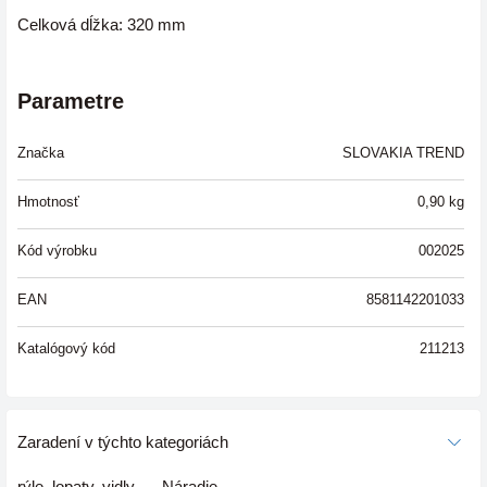
Celková dĺžka: 320 mm
Parametre
Značka
SLOVAKIA TREND
Hmotnosť
0,90
kg
Kód výrobku
002025
EAN
8581142201033
Katalógový kód
211213
Zaradení v týchto kategoriách
rýle, lopaty, vidly
Náradie