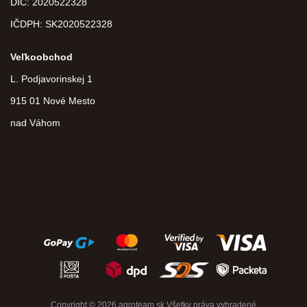
DIČ:
2020522328
IČDPH:
SK2020522328
Veľkoobchod
L. Podjavorinskej 1
915 01 Nové Mesto
nad Váhom
Copyright © 2026 agroteam.sk Všetky práva vyhradené