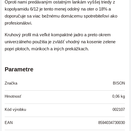
Oproti nami predávaným ostatným lankám vyššej triedy z
kopolyamidu 6/12 je tento menej odolný na oter o 18% a
doporučuje sa viac bežnému domácemu spotrebiteľovi ako
profesionálovi.
Kruhový profil má veľké kompaktné jadro a preto okrem
univerzálneho použitia je zvlášť vhodný na kosenie zelene
popri plotoch, múrikoch a iných prekážkach.
Parametre
Značka
BISON
Hmotnosť
0,06
kg
Kód výrobku
002107
EAN
8594034730030