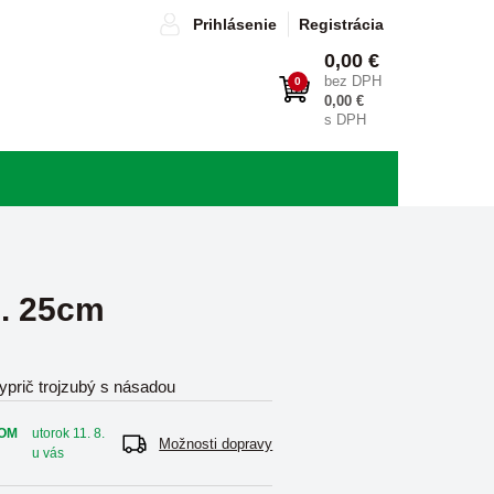
Prihlásenie
Registrácia
0,00 €
bez DPH
0
0,00 €
s DPH
s. 25cm
yprič trojzubý s násadou
OM
utorok 11. 8.
Možnosti dopravy
u vás