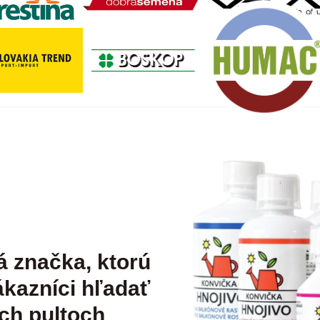
á značka, ktorú
kazníci hľadať
ch pultoch