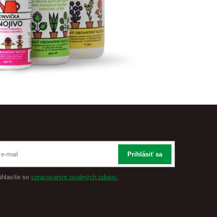
Prihlásiť sa
úhlasíte so
spracovaním osobných údajov.