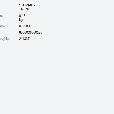
SLOVAKIA
TREND
sť
0,18
kg
robku
012989
8586006960125
ový kód
211337