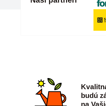
Naši partneri
Kvalitn
budú zá
na Vaši