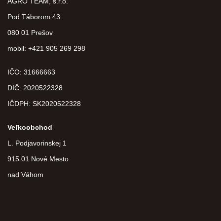
AGRO TEAM, s.r.o.
Pod Táborom 43
080 01 Prešov
mobil: +421 905 269 298
IČO: 31666663
DIČ:
2020522328
IČDPH:
SK2020522328
Veľkoobchod
L. Podjavorinskej 1
915 01 Nové Mesto
nad Váhom