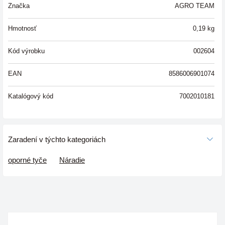
Značka
AGRO TEAM
Hmotnosť
0,19
kg
Kód výrobku
002604
EAN
8586006901074
Katalógový kód
7002010181
Zaradení v týchto kategoriách
oporné tyče
Náradie