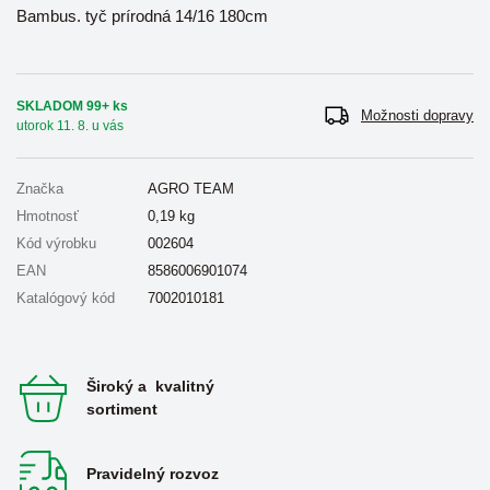
Bambus. tyč prírodná 14/16 180cm
SKLADOM 99+ ks
Možnosti dopravy
utorok 11. 8. u vás
Značka
AGRO TEAM
Hmotnosť
0,19
kg
Kód výrobku
002604
EAN
8586006901074
Katalógový kód
7002010181
Široký a kvalitný
sortiment
Pravidelný rozvoz