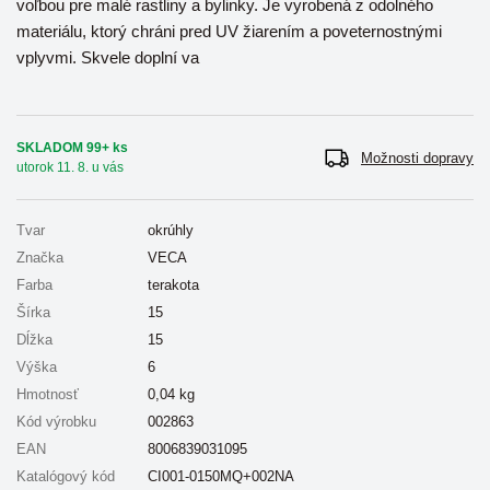
voľbou pre malé rastliny a bylinky. Je vyrobená z odolného
materiálu, ktorý chráni pred UV žiarením a poveternostnými
vplyvmi. Skvele doplní va
SKLADOM 99+ ks
Možnosti dopravy
utorok 11. 8. u vás
Tvar
okrúhly
Značka
VECA
Farba
terakota
Šírka
15
Dĺžka
15
Výška
6
Hmotnosť
0,04
kg
Kód výrobku
002863
EAN
8006839031095
Katalógový kód
CI001-0150MQ+002NA