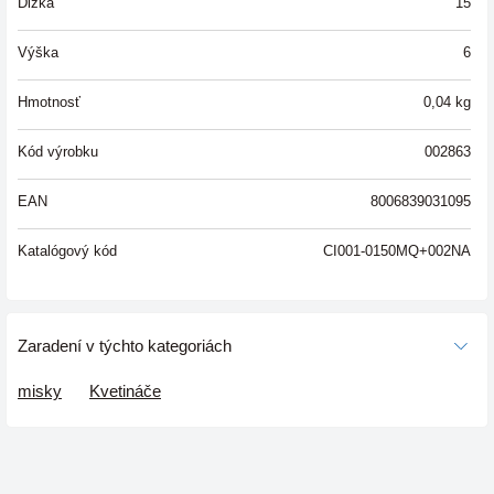
Dĺžka
15
Výška
6
Hmotnosť
0,04
kg
Kód výrobku
002863
EAN
8006839031095
Katalógový kód
CI001-0150MQ+002NA
Zaradení v týchto kategoriách
misky
Kvetináče