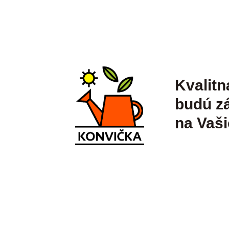
Kvalitn
budú zá
na Vaši