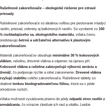
Rašelinové zakoreňovače – ekologické riešenie pre zdravé
priesady
Rašelinové zakoreňovače sú ideálnou voľbou pre pestovanie mladýc
rastlín, priesad, zeleniny aj balkónových rastlín. Sú vyrobené zo
100
% rozkladajúceho sa, ekologického materiálu
, vďaka čomu
predstavujú
šetrnú a udržateľnú alternatívu k plastovým
zakoreňovačom
.
Materiál zakoreňovačov obsahuje
minimálne 30 % kokosových
vlákien
, rašelinu, drevené vlákna a vápenec na úpravu pH.
Kokosové vlákna a rašelina zabezpečujú výbornú aeráciu a
drenáž
, čo podporuje rýchle a silné zakorenenie.
Drevené vlákna
zvyšujú stabilitu
celého zakoreňovača. Rašelinové tablety sú
obalené
tenkou biodegradovateľnou fóliou
, ktorá sa v pôde
prirodzene rozloží.
Vďaka možnosti vysádzania priamo do pôdy
odpadá stres rastlín z
presádzania
, čo výrazne zlepšuje ich rast a vitalitu. Lepšie