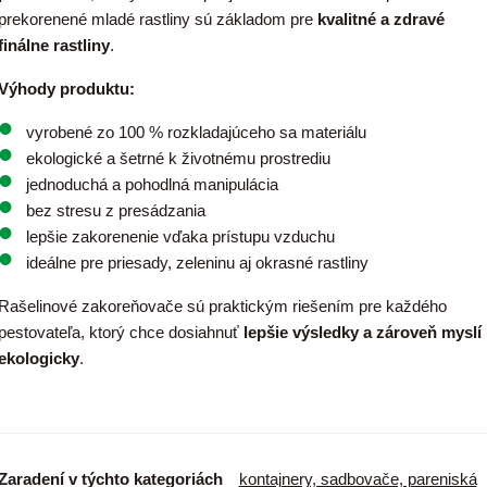
prekorenené mladé rastliny sú základom pre
kvalitné a zdravé
finálne rastliny
.
Výhody produktu:
vyrobené zo 100 % rozkladajúceho sa materiálu
ekologické a šetrné k životnému prostrediu
jednoduchá a pohodlná manipulácia
bez stresu z presádzania
lepšie zakorenenie vďaka prístupu vzduchu
ideálne pre priesady, zeleninu aj okrasné rastliny
Rašelinové zakoreňovače sú praktickým riešením pre každého
pestovateľa, ktorý chce dosiahnuť
lepšie výsledky a zároveň myslí
ekologicky
.
Zaradení v týchto kategoriách
kontajnery, sadbovače, pareniská