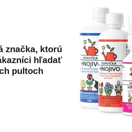
á značka, ktorú
kazníci hľadať
ch pultoch