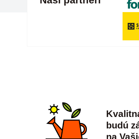
Naši partneri
Kvalitn
budú zá
na Vaši