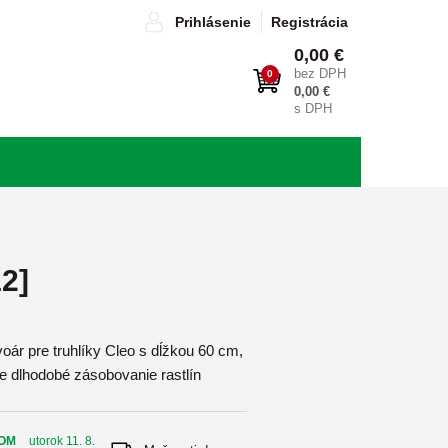
Prihlásenie
Registrácia
0,00 €
bez DPH
0
0,00 €
s DPH
2]
oár pre truhlíky Cleo s dĺžkou 60 cm,
je dlhodobé zásobovanie rastlín
OM
utorok 11. 8.