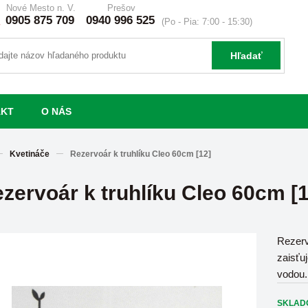
Nové Mesto n. V.
Prešov
0905 875 709
0940 996 525
(Po - Pia: 7:00 - 15:30)
Hľadať
AKT
O NÁS
Kvetináče
Rezervoár k truhlíku Cleo 60cm [12]
zervoár k truhlíku Cleo 60cm [1
Rezerv
zaisťu
vodou.
SKLAD