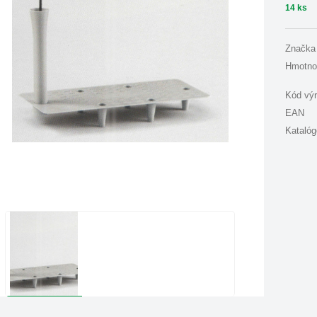
14 ks
Značka
Hmotno
Kód vý
EAN
Katalóg