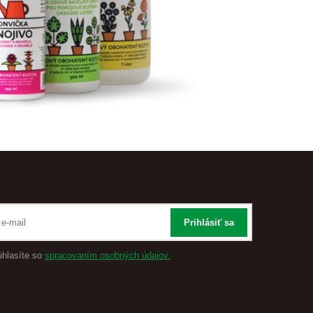
Prihlásiť sa
úhlasíte so
spracovaním osobných údajov.