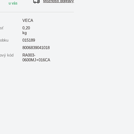
Možnosti dopravy
u vás
VECA
sť
0,20
kg
robku
015189
8006839041018
ový kód
RA003-
0600MJ+016CA