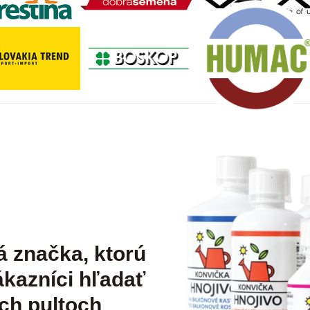
á značka, ktorú
kazníci hľadať
ch pultoch