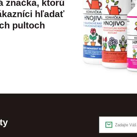
á značka, ktorú
kazníci hľadať
ch pultoch
ty