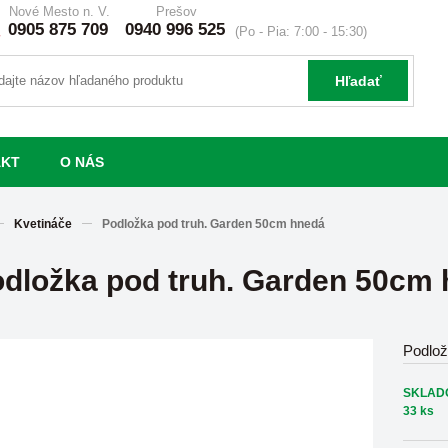
Nové Mesto n. V.
Prešov
0905 875 709
0940 996 525
(Po - Pia: 7:00 - 15:30)
Hľadať
AKT
O NÁS
Kvetináče
Podložka pod truh. Garden 50cm hnedá
dložka pod truh. Garden 50cm
Podlož
SKLAD
33 ks