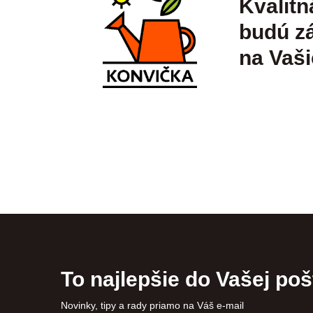
Kvalitn
budú zá
na Vaši
To najlepšie do Vašej poš
Novinky, tipy a rady priamo na Váš e-mail