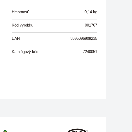
Hmotnosť
0,14
kg
Kód výrobku
001767
EAN
8595096909235
Katalógový kód
7240051