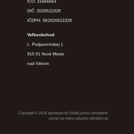
IČO: 31666663
DIČ:
2020522328
IČDPH:
SK2020522328
Veľkoobchod
L. Podjavorinskej 1
915 01 Nové Mesto
nad Váhom
Copyright © 2026 agroteam.sk Všetky práva vyhradené
eshop na mieru
vytvorilo
vibration.sk