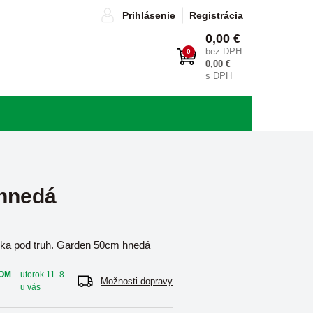
Prihlásenie
Registrácia
0,00 €
bez DPH
0
0,00 €
s DPH
 hnedá
ka pod truh. Garden 50cm hnedá
OM
utorok 11. 8.
Možnosti dopravy
u vás