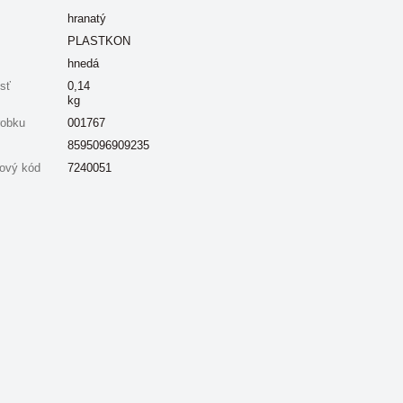
hranatý
PLASTKON
hnedá
sť
0,14
kg
robku
001767
8595096909235
ový kód
7240051