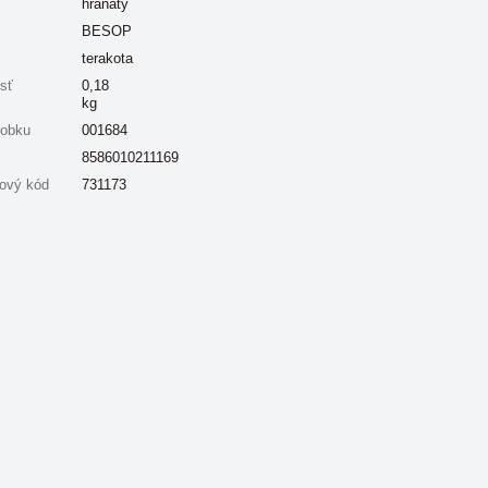
hranatý
BESOP
terakota
sť
0,18
kg
robku
001684
8586010211169
ový kód
731173