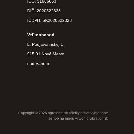
IČO: 31666663
DIČ:
2020522328
IČDPH:
SK2020522328
Veľkoobchod
L. Podjavorinskej 1
915 01 Nové Mesto
nad Váhom
Copyright © 2026 agroteam.sk Všetky práva vyhradené
eshop na mieru
vytvorilo
vibration.sk