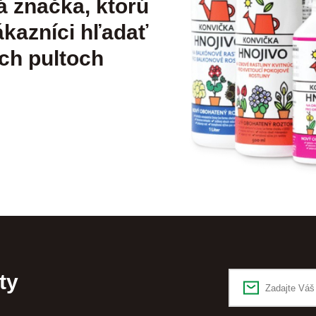
á značka, ktorú
kazníci hľadať
ch pultoch
ty