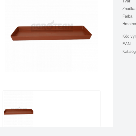
Tvar
Značka
Farba
Hmotno
Kód vý
EAN
Katalóg