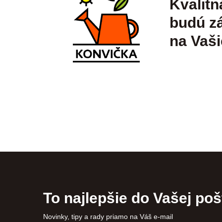
Kvalitn
budú zá
na Vaši
To najlepšie do Vašej poš
Novinky, tipy a rady priamo na Váš e-mail