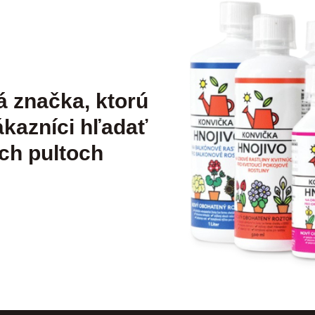
á značka, ktorú
kazníci hľadať
ch pultoch