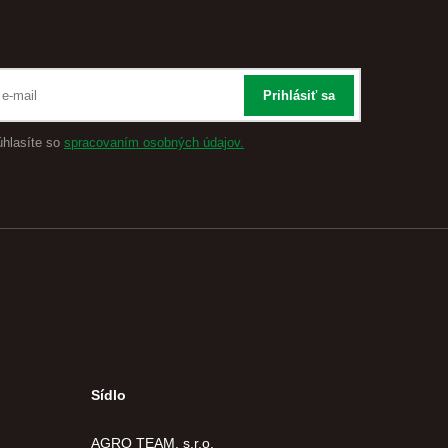
Prihlásiť sa
úhlasíte so
spracovaním osobných údajov.
Sídlo
AGRO TEAM, s.r.o.