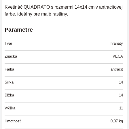
Kvetináč QUADRATO s rozmermi 14x14 cm v antracitovej
farbe, ideálny pre malé rastliny.
Parametre
Tvar
hranatý
Značka
VECA
Farba
antracit
Šírka
14
Dĺžka
14
Výška
11
Hmotnosť
0,07
kg