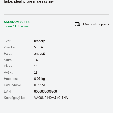
farbe, ideálny pre malé rastliny.
SKLADOM 99+ ks
Možnosti dopravy
utorok 11. 8. u vás
Tvar
hranatý
Značka
VECA
Farba
antracit
Šírka
14
Dĺžka
14
Výška
11
Hmotnosť
0,07
kg
Kód výrobku
014329
EAN
8006839006208
Katalógový kód
VA006-0140MJ+011NA