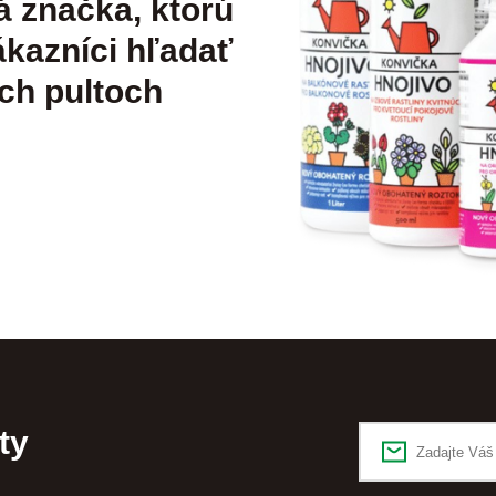
á značka, ktorú
kazníci hľadať
ch pultoch
ty