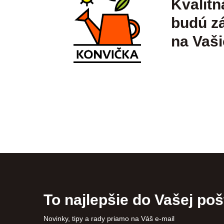
Kvalitn
budú zá
na Vaši
To najlepšie do Vašej poš
Novinky, tipy a rady priamo na Váš e-mail