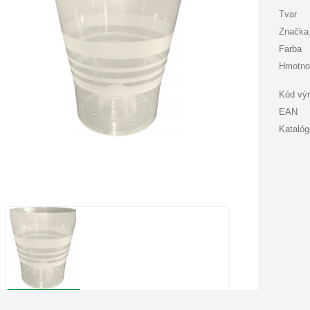
Tvar
Značka
Farba
Hmotno
Kód vý
EAN
Katalóg