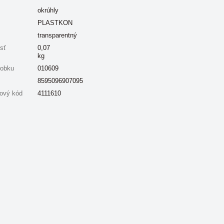
okrúhly
PLASTKON
transparentný
sť
0,07
kg
robku
010609
8595096907095
ový kód
4111610