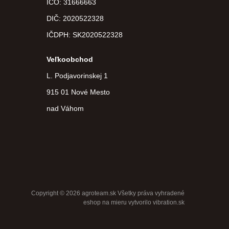
IČO: 31666663
DIČ:
2020522328
IČDPH:
SK2020522328
Veľkoobchod
L. Podjavorinskej 1
915 01 Nové Mesto
nad Váhom
Copyright © 2026 agroteam.sk Všetky práva vyhradené
eshop na mieru
vytvorilo
vibration.sk