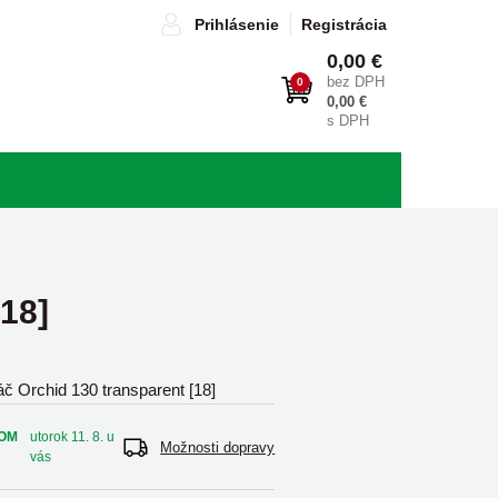
Prihlásenie
Registrácia
0,00 €
bez DPH
0
0,00 €
s DPH
18]
áč Orchid 130 transparent [18]
OM
utorok 11. 8. u
Možnosti dopravy
vás