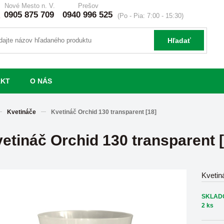
Nové Mesto n. V.
Prešov
0905 875 709
0940 996 525
(Po - Pia: 7:00 - 15:30)
Hľadať
AKT
O NÁS
Kvetináče
Kvetináč Orchid 130 transparent [18]
etináč Orchid 130 transparent [
Kvetin
SKLAD
2 ks