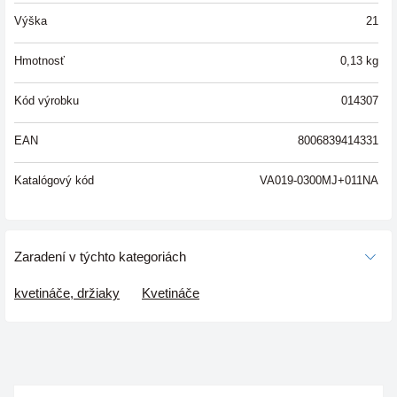
Výška
21
Hmotnosť
0,13
kg
Kód výrobku
014307
EAN
8006839414331
Katalógový kód
VA019-0300MJ+011NA
Zaradení v týchto kategoriách
kvetináče, držiaky
Kvetináče