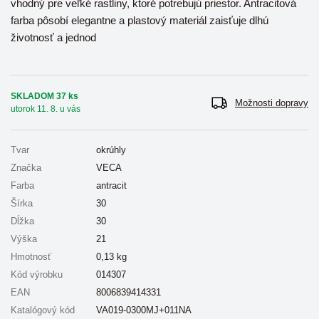
vhodný pre veľké rastliny, ktoré potrebujú priestor. Antracitová
farba pôsobí elegantne a plastový materiál zaisťuje dlhú
životnosť a jednod
SKLADOM 37 ks
Možnosti dopravy
utorok 11. 8. u vás
Tvar
okrúhly
Značka
VECA
Farba
antracit
Šírka
30
Dĺžka
30
Výška
21
Hmotnosť
0,13
kg
Kód výrobku
014307
EAN
8006839414331
Katalógový kód
VA019-0300MJ+011NA