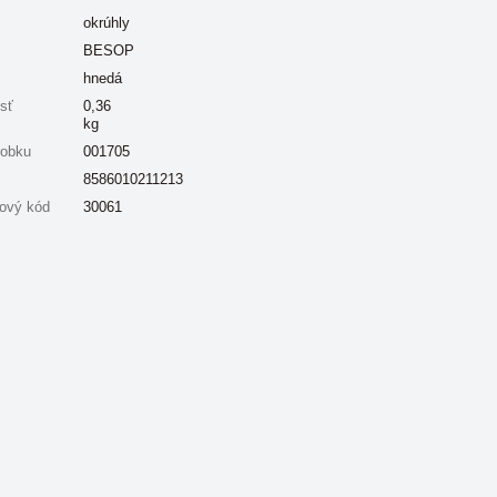
okrúhly
BESOP
hnedá
sť
0,36
kg
robku
001705
8586010211213
ový kód
30061