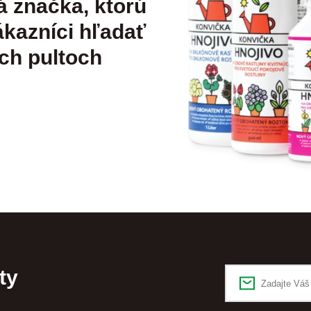
á značka, ktorú
kazníci hľadať
ch pultoch
ty