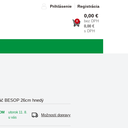
Prihlásenie
Registrácia
0,00 €
bez DPH
0
0,00 €
s DPH
náč BESOP 26cm hnedý
OM
utorok 11. 8.
Možnosti dopravy
u vás