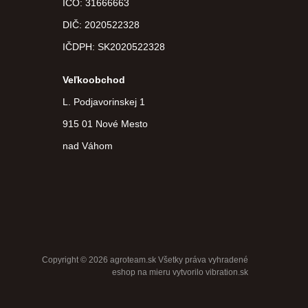
IČO: 31666663
DIČ:
2020522328
IČDPH:
SK2020522328
Veľkoobchod
L. Podjavorinskej 1
915 01 Nové Mesto
nad Váhom
Copyright © 2026 agroteam.sk Všetky práva vyhradené
eshop na mieru
vytvorilo
vibration.sk