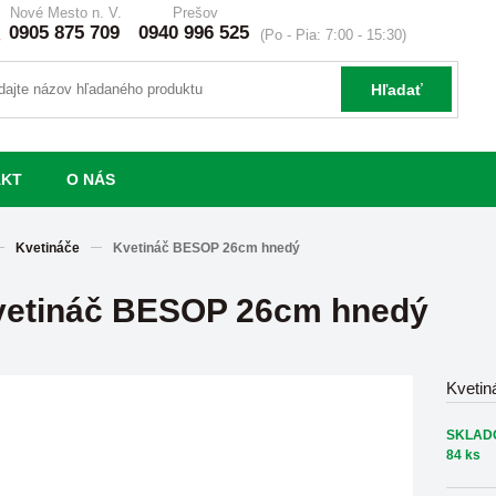
Nové Mesto n. V.
Prešov
0905 875 709
0940 996 525
(Po - Pia: 7:00 - 15:30)
Hľadať
AKT
O NÁS
Kvetináče
Kvetináč BESOP 26cm hnedý
vetináč BESOP 26cm hnedý
Kveti
SKLAD
84 ks