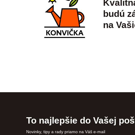
Kvalitn
budú zá
na Vaši
To najlepšie do Vašej poš
Novinky, tipy a rady priamo na Váš e-mail