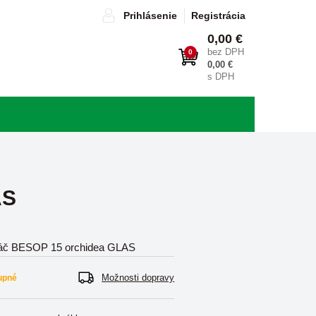
Prihlásenie
Registrácia
0,00 €
bez DPH
0
0,00 €
s DPH
AS
náč BESOP 15 orchidea GLAS
Možnosti dopravy
upné