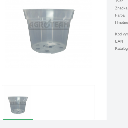
Tvar
Značka
Farba
Hmotno
Kód vý
EAN
Katalóg