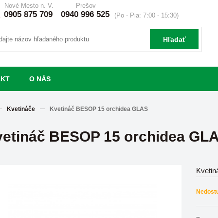
Nové Mesto n. V.
Prešov
0905 875 709
0940 996 525
(Po - Pia: 7:00 - 15:30)
Hľadať
AKT
O NÁS
Kvetináče
Kvetináč BESOP 15 orchidea GLAS
etináč BESOP 15 orchidea GL
Kveti
Nedost