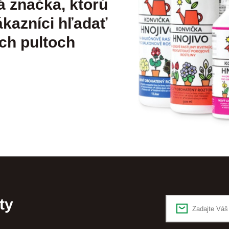
á značka, ktorú
kazníci hľadať
ch pultoch
ty