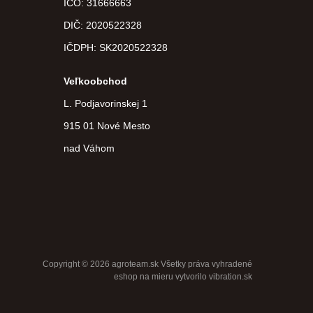
IČO: 31666663
DIČ:
2020522328
IČDPH:
SK2020522328
Veľkoobchod
L. Podjavorinskej 1
915 01 Nové Mesto
nad Váhom
Copyright © 2026 agroteam.sk Všetky práva vyhradené
eshop na mieru
vytvorilo
vibration.sk