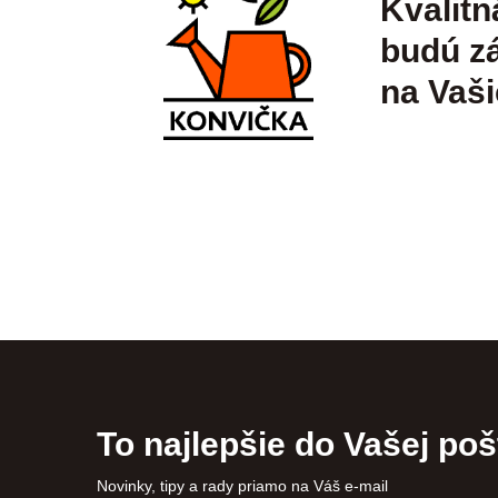
Kvalitn
budú zá
na Vaši
To najlepšie do Vašej poš
Novinky, tipy a rady priamo na Váš e-mail