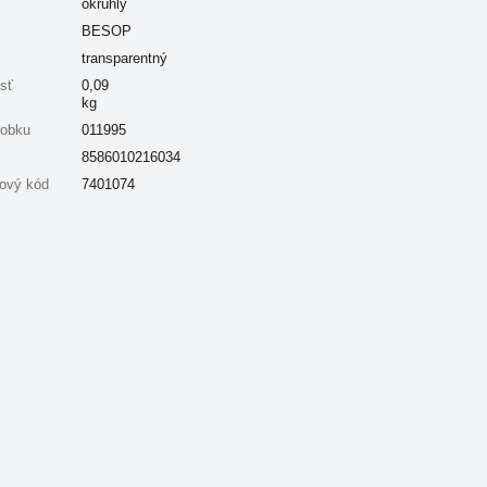
okrúhly
BESOP
transparentný
sť
0,09
kg
robku
011995
8586010216034
ový kód
7401074