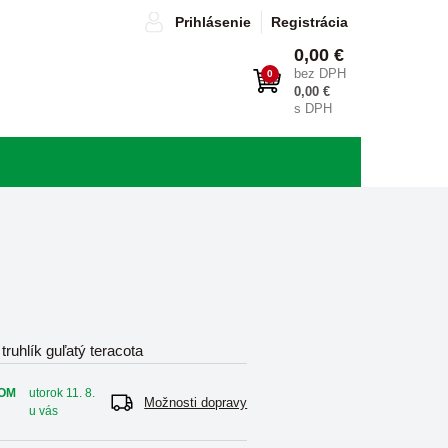
Prihlásenie
Registrácia
0,00 €
bez DPH
0
0,00 €
s DPH
truhlík guľatý teracota
OM
utorok 11. 8.
Možnosti dopravy
u vás