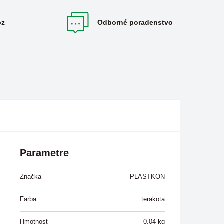
oz
Odborné poradenstvo
Parametre
Značka
PLASTKON
Farba
terakota
Hmotnosť
0,04
kg