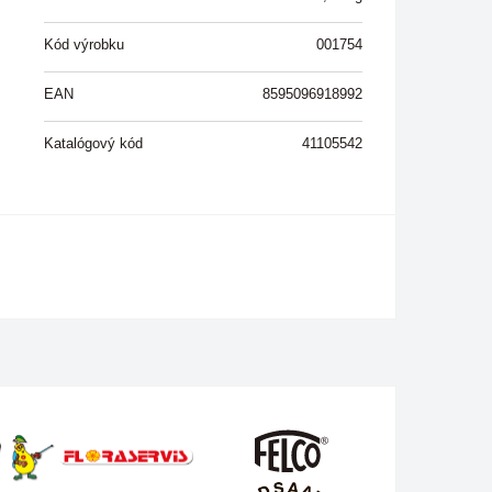
Kód výrobku
001754
EAN
8595096918992
Katalógový kód
41105542