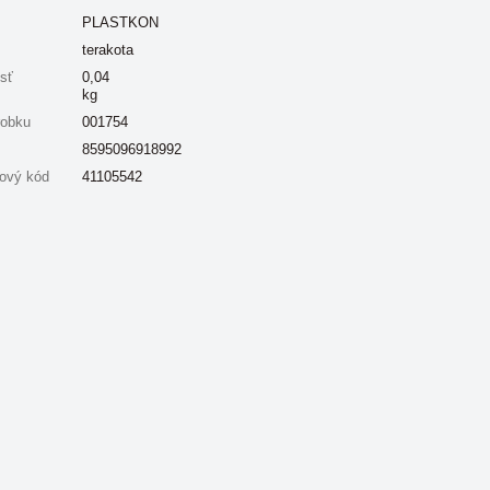
PLASTKON
terakota
sť
0,04
kg
robku
001754
8595096918992
ový kód
41105542