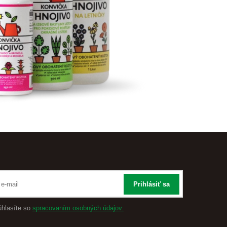
Prihlásiť sa
úhlasíte so
spracovaním osobných údajov.