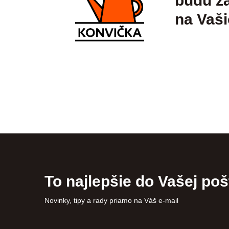
budú zá
na Vaši
To najlepšie do Vašej poš
Novinky, tipy a rady priamo na Váš e-mail