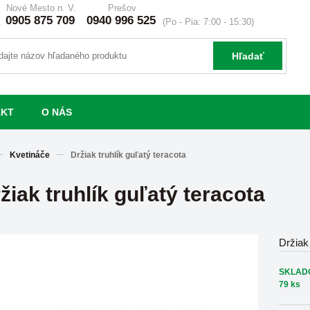
Nové Mesto n. V.
Prešov
0905 875 709
0940 996 525
(Po - Pia: 7:00 - 15:30)
Hľadať
AKT
O NÁS
Kvetináče
Držiak truhlík guľatý teracota
žiak truhlík guľatý teracota
Držiak 
SKLAD
79 ks