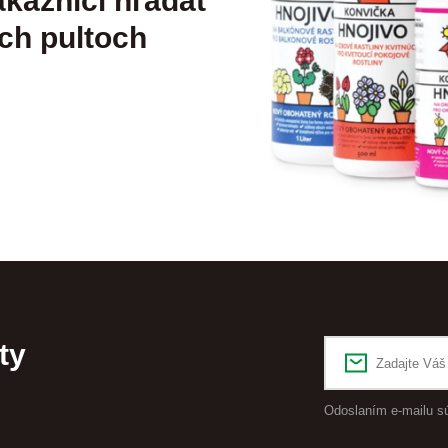
kazníci hľadať
ch pultoch
ty
Odoslaním e-mailu s