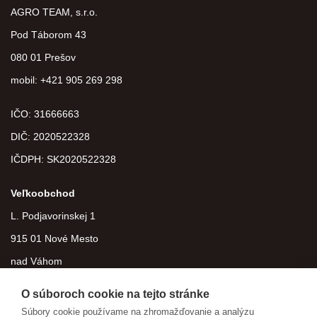
AGRO TEAM, s.r.o.
Pod Táborom 43
080 01 Prešov
mobil: +421 905 269 298
IČO: 31666663
DIČ:
2020522328
IČDPH:
SK2020522328
Veľkoobchod
L. Podjavorinskej 1
915 01 Nové Mesto
nad Váhom
O súboroch cookie na tejto stránke
Súbory cookie používame na zhromažďovanie a analýzu