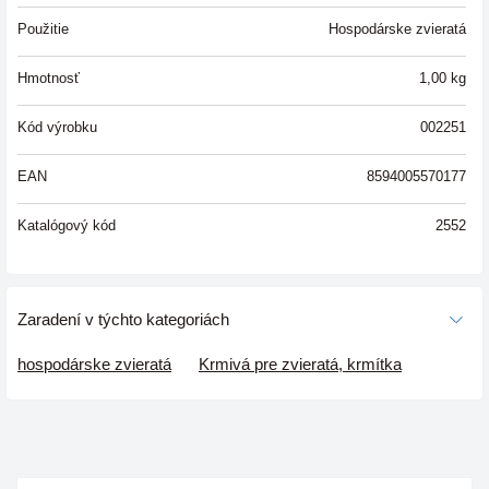
Použitie
Hospodárske zvieratá
Hmotnosť
1,00
kg
Kód výrobku
002251
EAN
8594005570177
Katalógový kód
2552
Zaradení v týchto kategoriách
hospodárske zvieratá
Krmivá pre zvieratá, krmítka