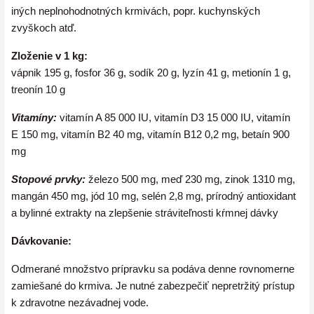
iných neplnohodnotných krmivách, popr. kuchynských
zvyškoch atď.
Zloženie v 1 kg:
vápnik 195 g, fosfor 36 g, sodík 20 g, lyzín 41 g, metionín 1 g,
treonín 10 g
Vitamíny:
vitamín A 85 000 IU, vitamín D3 15 000 IU, vitamín
E 150 mg, vitamín B2 40 mg, vitamín B12 0,2 mg, betaín 900
mg
Stopové prvky:
železo 500 mg, meď 230 mg, zinok 1310 mg,
mangán 450 mg, jód 10 mg, selén 2,8 mg, prírodný antioxidant
a bylinné extrakty na zlepšenie stráviteľnosti kŕmnej dávky
Dávkovanie:
Odmerané množstvo prípravku sa podáva denne rovnomerne
zamiešané do krmiva. Je nutné zabezpečiť nepretržitý prístup
k zdravotne nezávadnej vode.