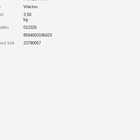
e
Vtáctvo
sť
3,50
kg
robku
012326
8594003196423
ový kód
23790057