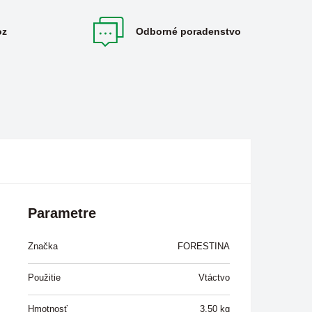
oz
Odborné poradenstvo
Parametre
Značka
FORESTINA
Použitie
Vtáctvo
Hmotnosť
3,50
kg