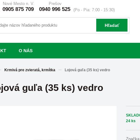
Nové Mesto n. V.
Prešov
0905 875 709
0940 996 525
(Po - Pia: 7:00 - 15:30)
Hľadať
AKT
O NÁS
Krmivá pre zvieratá, krmítka
Lojová guľa (35 ks) vedro
jová guľa (35 ks) vedro
SKLAD
24 ks
Značka