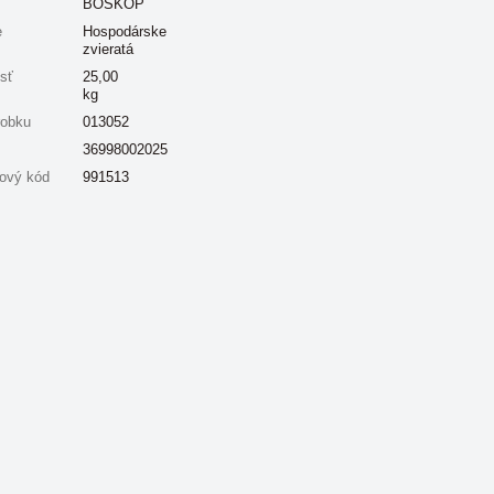
BOSKOP
e
Hospodárske
zvieratá
sť
25,00
kg
robku
013052
36998002025
ový kód
991513