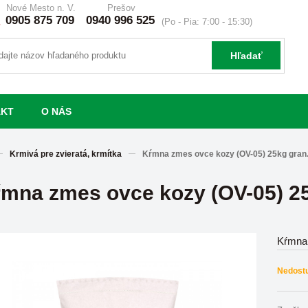
Nové Mesto n. V.
Prešov
0905 875 709
0940 996 525
(Po - Pia: 7:00 - 15:30)
Hľadať
AKT
O NÁS
Krmivá pre zvieratá, krmítka
Kŕmna zmes ovce kozy (OV-05) 25kg gran
mna zmes ovce kozy (OV-05) 25
Kŕmna 
Nedost