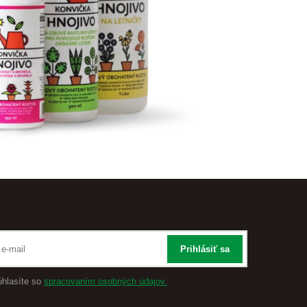
Prihlásiť sa
úhlasíte so
spracovaním osobných údajov.