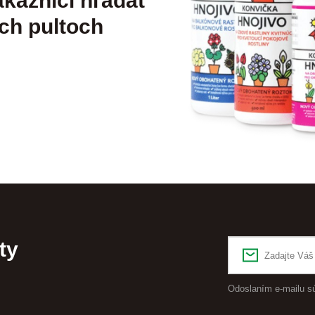
kazníci hľadať
ch pultoch
ty
Odoslaním e-mailu s