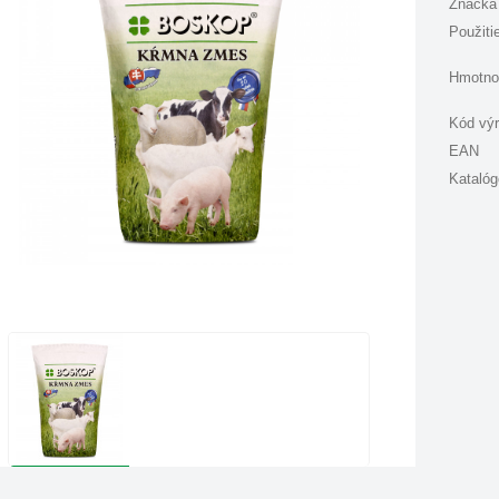
Značka
Použiti
Hmotno
Kód vý
EAN
Katalóg