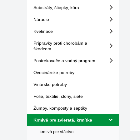
Substráty, štiepky, kôra
Náradie
Kvetináče
Prípravky proti chorobám a
škodcom
Postrekovače a vodný program
Ovocinárske potreby
Vinárske potreby
Fólie, textílie, clony, siete
Žumpy, komposty a septiky
Krmivá pre zvieratá, krmítka
krmivá pre vtáctvo