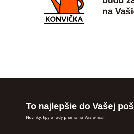
budú zá
na Vaši
To najlepšie do Vašej poš
Novinky, tipy a rady priamo na Váš e-mail