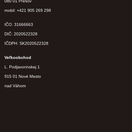
080 01 Prešov
mobil: +421 905 269 298
IČO: 31666663
DIČ:
2020522328
IČDPH:
SK2020522328
Veľkoobchod
L. Podjavorinskej 1
915 01 Nové Mesto
nad Váhom