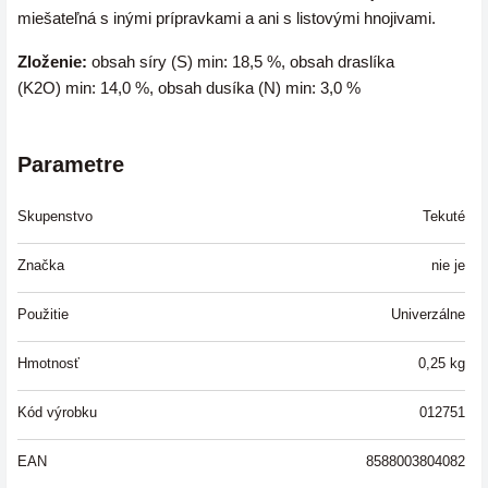
miešateľná s inými prípravkami a ani s listovými hnojivami.
Zloženie:
obsah síry (S) min: 18,5 %, obsah draslíka
(K2O) min: 14,0 %, obsah dusíka (N) min: 3,0 %
Parametre
Skupenstvo
Tekuté
Značka
nie je
Použitie
Univerzálne
Hmotnosť
0,25
kg
Kód výrobku
012751
EAN
8588003804082