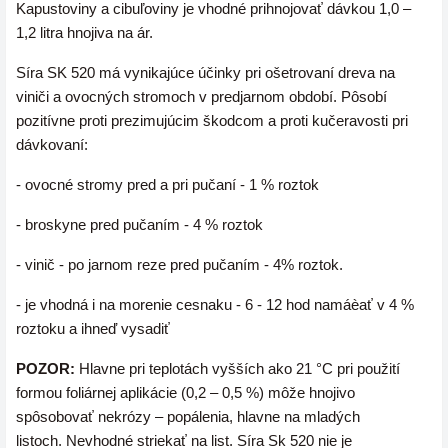
Kapustoviny a cibuľoviny je vhodné prihnojovať dávkou 1,0 –
1,2 litra hnojiva na ár.
Síra SK 520 má vynikajúce účinky pri ošetrovaní dreva na
viniči a ovocných stromoch v predjarnom období. Pôsobí
pozitívne proti prezimujúcim škodcom a proti kučeravosti pri
dávkovaní:
- ovocné stromy pred a pri pučaní - 1 % roztok
- broskyne pred pučaním - 4 % roztok
- vinič - po jarnom reze pred pučaním - 4% roztok.
- je vhodná i na morenie cesnaku - 6 - 12 hod namáèať v 4 %
roztoku a ihneď vysadiť
POZOR:
Hlavne pri teplotách vyšších ako 21 °C pri použití
formou foliárnej aplikácie (0,2 – 0,5 %) môže hnojivo
spôsobovať nekrózy – popálenia, hlavne na mladých
listoch. Nevhodné striekať na list. Síra Sk 520 nie je