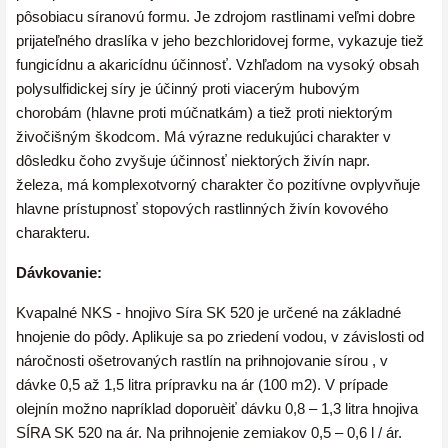
pôsobiacu síranovú formu. Je zdrojom rastlinami veľmi dobre
prijateľného draslíka v jeho bezchloridovej forme, vykazuje tiež
fungicídnu a akaricídnu účinnosť. Vzhľadom na vysoký obsah
polysulfidickej síry je účinný proti viacerým hubovým
chorobám (hlavne proti múčnatkám) a tiež proti niektorým
živočišným škodcom. Má výrazne redukujúci charakter v
dôsledku čoho zvyšuje účinnosť niektorých živín napr.
železa, má komplexotvorný charakter čo pozitívne ovplyvňuje
hlavne prístupnosť stopových rastlinných živín kovového
charakteru.
Dávkovanie:
Kvapalné NKS - hnojivo Síra SK 520 je určené na základné
hnojenie do pôdy. Aplikuje sa po zriedení vodou, v závislosti od
náročnosti ošetrovaných rastlín na prihnojovanie sírou , v
dávke 0,5 až 1,5 litra prípravku na ár (100 m2). V prípade
olejnín možno napríklad doporuèiť dávku 0,8 – 1,3 litra hnojiva
SÍRA SK 520 na ár. Na prihnojenie zemiakov 0,5 – 0,6 l / ár.