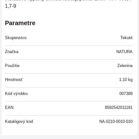
1,7-9
Parametre
Skupenstvo
Tekuté
Značka
NATURA
Použitie
Zelenina
Hmotnosť
1,10
kg
Kód výrobku
007389
EAN
8592542011191
Katalógový kód
NA-0210-0010-010