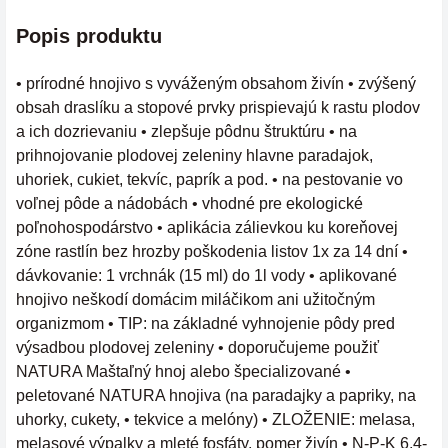
Popis produktu
• prírodné hnojivo s vyváženým obsahom živín • zvýšený
obsah draslíku a stopové prvky prispievajú k rastu plodov
a ich dozrievaniu • zlepšuje pôdnu štruktúru • na
prihnojovanie plodovej zeleniny hlavne paradajok,
uhoriek, cukiet, tekvíc, paprík a pod. • na pestovanie vo
voľnej pôde a nádobách • vhodné pre ekologické
poľnohospodárstvo • aplikácia zálievkou ku koreňovej
zóne rastlín bez hrozby poškodenia listov 1x za 14 dní •
dávkovanie: 1 vrchnák (15 ml) do 1l vody • aplikované
hnojivo neškodí domácim miláčikom ani užitočným
organizmom • TIP: na základné vyhnojenie pôdy pred
výsadbou plodovej zeleniny • doporučujeme použiť
NATURA Maštaľný hnoj alebo špecializované •
peletované NATURA hnojiva (na paradajky a papriky, na
uhorky, cukety, • tekvice a melóny) • ZLOŽENIE: melasa,
melasové výpalky a mleté fosfáty, pomer živín • N-P-K 6,4-