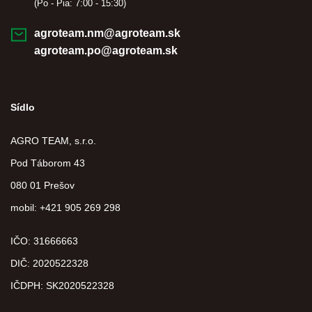
(Po - Pia: 7:00 - 15:30)
agroteam.nm@agroteam.sk
agroteam.po@agroteam.sk
Sídlo
AGRO TEAM, s.r.o.
Pod Táborom 43
080 01 Prešov
mobil: +421 905 269 298
IČO: 31666663
DIČ:
2020522328
IČDPH:
SK2020522328