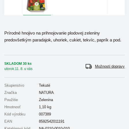
Prírodné hnojivo na prihnojovanie plodovej zeleniny
predovšetkým paradajok, uhoriek, cukiet, tekvíc, paprík a pod.
SKLADOM 30 ks
Možnosti dopravy
utorok 11. 8. u vás
Skupenstvo
Tekuté
Značka
NATURA
Použitie
Zelenina
Hmotnosť
1,10
kg
Kód výrobku
007389
EAN
8592542011191
Katalógový kód
NA-0210-0010-010