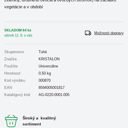
vegetácie a v období
SKLADOM 64 ks
Možnosti dopravy
utorok 11. 8. u vás
Skupenstvo
Tuhé
Značka
KRISTALON
Použitie
Univerzálne
Hmotnosť
0,50
kg
Kód výrobku
000870
EAN
8594005001817
Katalógový kód
AG-0220-0001-005
Široký a kvalitný
sortiment