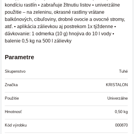
kondíciu rastlín • zabraňuje žltnutiu listov • univerzálne
použitie – na zeleninu, okrasné rastliny vrátane
balkónových, cibuľoviny, drobné ovocie a ovocné stromy,
atď. • aplikácia zálievkou aj postrekom 1x týždenne •
dávkovanie: 1 odmerka (10 g) hnojiva do 10 l vody •
balenie 0,5 kg na 500 l zálievky
Parametre
Skupenstvo
Tuhé
Značka
KRISTALON
Použitie
Univerzálne
Hmotnosť
0,50
kg
Kód výrobku
000870