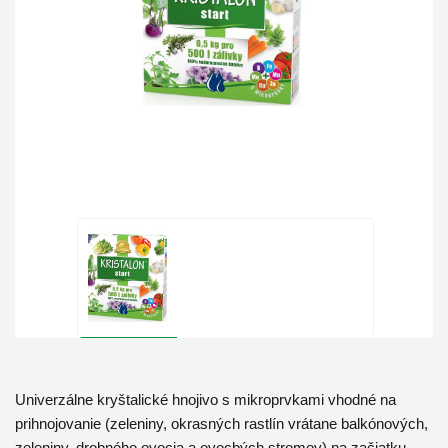
Univerzálne kryštalické hnojivo s mikroprvkami vhodné na
prihnojovanie (zeleniny, okrasných rastlín vrátane balkónových,
zeleniny, drobného ovocia a ovocbých stromov) na začiatku