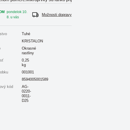
OM
pondelok 10.
Možnosti dopravy
8. u vás
stvo
Tuhé
KRISTALON
e
Okrasné
rastliny
sť
0,25
kg
robku
001001
8594005001589
ový kód
AG-
0220-
0011-
D25