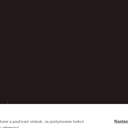
Nastav
one a používaní stránok, na poskytovanie funkcií
c informácií