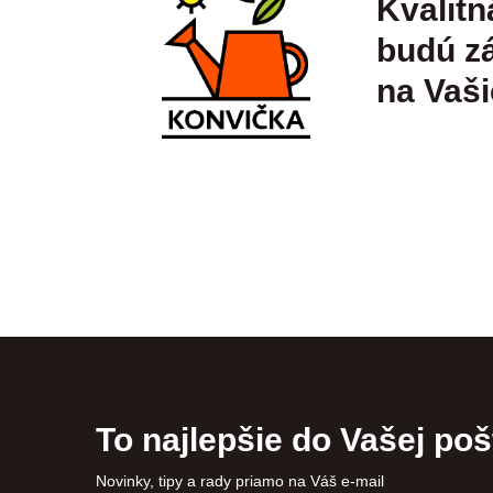
Kvalitn
budú zá
na Vaši
To najlepšie do Vašej poš
Novinky, tipy a rady priamo na Váš e-mail