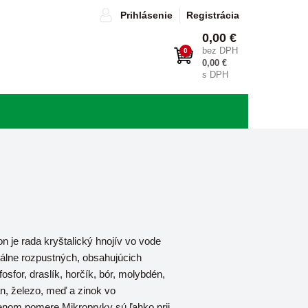
Prihlásenie
Registrácia
0,00 €
bez DPH
0
0,00 €
s DPH
on je rada kryštalický hnojív vo vode
lne rozpustných, obsahujúcich
fosfor, draslík, horčík, bór, molybdén,
, železo, meď a zinok vo
nom pomere.Mikroprvky sú ľahko prij