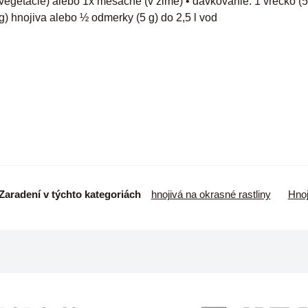
vegetácie) alebo 1x mesačne (v zime) • dávkovanie: 1 vrecko (5
g) hnojiva alebo ½ odmerky (5 g) do 2,5 l vod
Zaradení v týchto kategoriách
hnojivá na okrasné rastliny
Hnoj