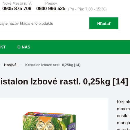
Nové Mesto n. V.
Prešov
0905 875 709
0940 996 525
(Po - Pia: 7:00 - 15:30)
Hľadať
AKT
O NÁS
Hnojivá
Kristalon Izbové rastl. 0,25kg [14]
istalon Izbové rastl. 0,25kg [14]
Kristal
maximá
dusík, 
mangán
vyváže