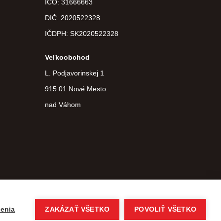
IČO: 31666663
DIČ:
2020522328
IČDPH:
SK2020522328
Veľkoobchod
L. Podjavorinskej 1
915 01 Nové Mesto
nad Váhom
Copyright © 2026 agroteam.sk Všetky práva vyhradené
eshop na mieru
vytvorilo
vibration.sk
enia
ZAKÁZAŤ VŠETKO
POVOLIŤ VŠETKO