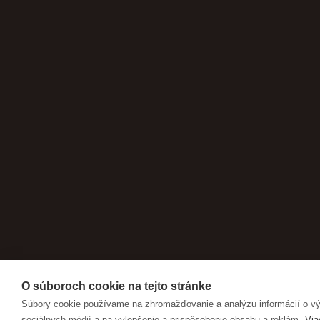
O súboroch cookie na tejto stránke
Súbory cookie používame na zhromažďovanie a analýzu informácií o výk
sociálnych médií a na vylepšenie a prispôsobenie obsahu a reklám.
Via