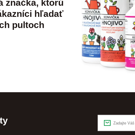
á značka, ktorú
kazníci hľadať
ch pultoch
ty