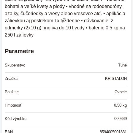
bohaté a veľké kvety a plody • vhodné na rododendróny,
azalky, čučoriedky a vresy alebo vresovce atď. • aplikácia
zálievkou aj postrekom 1x týždenne • dávkovanie: 2
odmerky (2x10 g) hnojiva do 10 l vody • balenie 0,5 kg na
250 l zálievky
Parametre
Skupenstvo
Tuhé
Značka
KRISTALON
Použitie
Ovocie
Hmotnosť
0,50
kg
Kód výrobku
000889
EAN
8594005001831