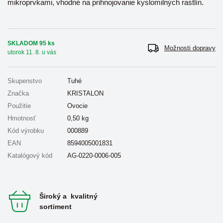
mikroprvkami, vhodné na prihnojovanie kyslomilných rastlín.
SKLADOM 95 ks
Možnosti dopravy
utorok 11. 8. u vás
Skupenstvo
Tuhé
Značka
KRISTALON
Použitie
Ovocie
Hmotnosť
0,50
kg
Kód výrobku
000889
EAN
8594005001831
Katalógový kód
AG-0220-0006-005
Široký a kvalitný
sortiment