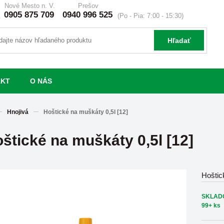
Nové Mesto n. V.
Prešov
0905 875 709
0940 996 525
(Po - Pia: 7:00 - 15:30)
Hľadať
AKT
O NÁS
Hnojivá
Hoštické na muškáty 0,5l [12]
štické na muškáty 0,5l [12]
Hoštic
SKLAD
99+ ks