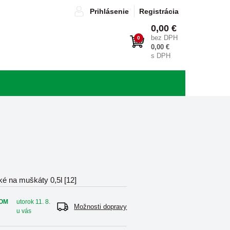
Prihlásenie
Registrácia
0,00 €
bez DPH
0
0,00 €
s DPH
ké na muškáty 0,5l [12]
OM
utorok 11. 8.
Možnosti dopravy
u vás