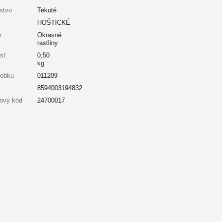
stvo
Tekuté
HOŠTICKÉ
e
Okrasné
rastliny
sť
0,50
kg
robku
011209
8594003194832
ový kód
24700017