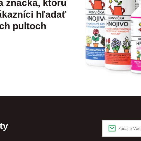
á značka, ktorú
kazníci hľadať
ch pultoch
ty