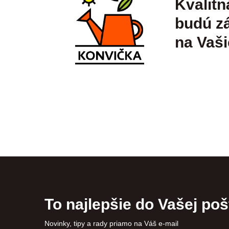
Kvalitn
budú zá
na Vaši
To najlepšie do Vašej poš
Novinky, tipy a rady priamo na Váš e-mail