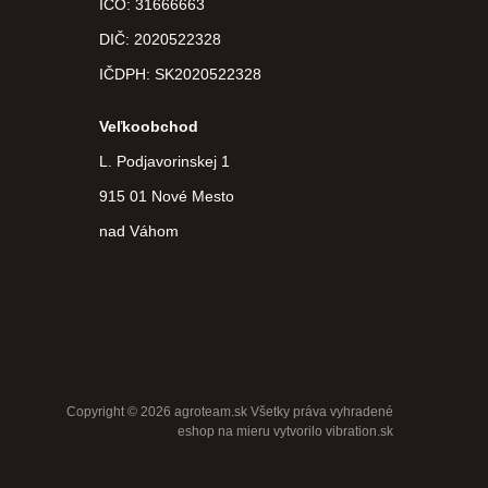
IČO: 31666663
DIČ:
2020522328
IČDPH:
SK2020522328
Veľkoobchod
L. Podjavorinskej 1
915 01 Nové Mesto
nad Váhom
Copyright © 2026 agroteam.sk Všetky práva vyhradené
eshop na mieru
vytvorilo
vibration.sk