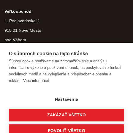
Veľkoobchod
L. Podjavorinskej 1
915 01 Nové Mesto
nad Váhom
O súboroch cookie na tejto stránke
Súbory cookie používame na zhromažďovanie a analýzu
informácií o výkone a používaní stránok, na poskytovanie funkcií
sociálnych médií a na vylepšenie a prispôsobenie obsahu a
reklám.
Viac informácií
Nastavenia
ZAKÁZAŤ VŠETKO
Copyright © 2026 agroteam.sk Všetky práva vyhradené
eshop na mieru
vytvorilo
vibration.sk
POVOLIŤ VŠETKO