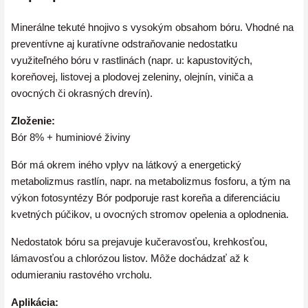
Minerálne tekuté hnojivo s vysokým obsahom bóru. Vhodné na
preventívne aj kuratívne odstraňovanie nedostatku
využiteľného bóru v rastlinách (napr. u: kapustovitých,
koreňovej, listovej a plodovej zeleniny, olejnín, viniča a
ovocných či okrasných drevín).
Zloženie:
Bór 8% + huminiové živiny
Bór má okrem iného vplyv na látkový a energetický
metabolizmus rastlín, napr. na metabolizmus fosforu, a tým na
výkon fotosyntézy Bór podporuje rast koreňa a diferenciáciu
kvetných púčikov, u ovocných stromov opelenia a oplodnenia.
Nedostatok bóru sa prejavuje kučeravosťou, krehkosťou,
lámavosťou a chlorózou listov. Môže dochádzať až k
odumieraniu rastového vrcholu.
Aplikácia: