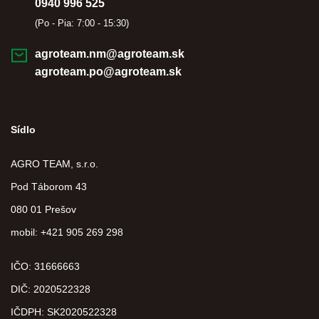
0940 996 525
(Po - Pia: 7:00 - 15:30)
agroteam.nm@agroteam.sk
agroteam.po@agroteam.sk
Sídlo
AGRO TEAM, s.r.o.
Pod Táborom 43
080 01 Prešov
mobil: +421 905 269 298
IČO: 31666663
DIČ:
2020522328
IČDPH:
SK2020522328