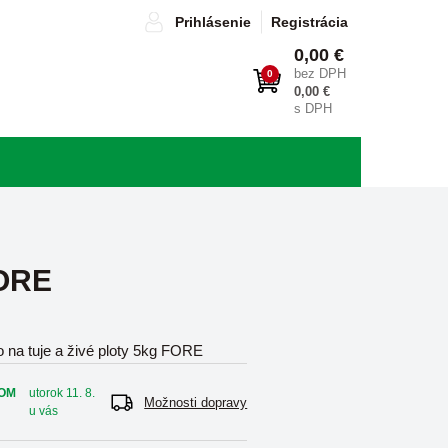
Prihlásenie
Registrácia
0,00 €
bez DPH
0
0,00 €
s DPH
FORE
o na tuje a živé ploty 5kg FORE
OM
utorok 11. 8.
Možnosti dopravy
u vás