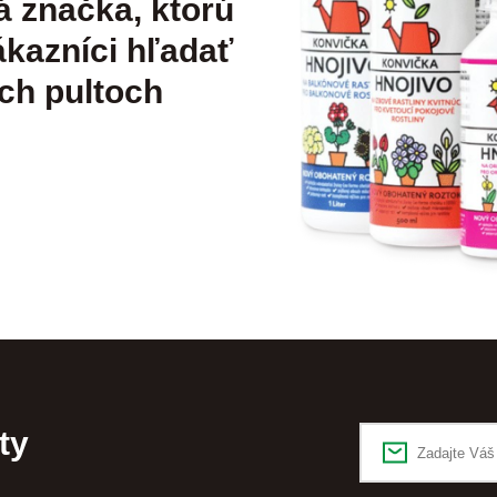
á značka, ktorú
kazníci hľadať
ch pultoch
ty