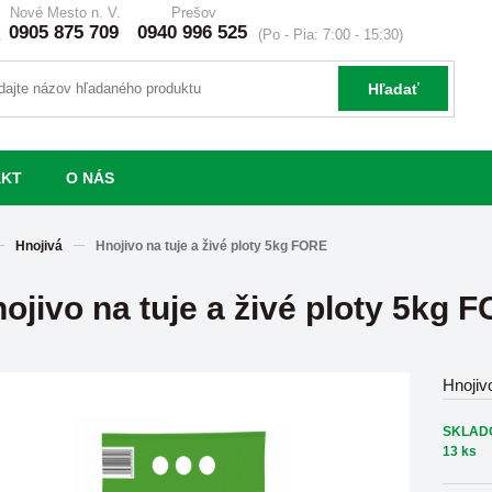
Nové Mesto n. V.
Prešov
0905 875 709
0940 996 525
(Po - Pia: 7:00 - 15:30)
Hľadať
AKT
O NÁS
Hnojivá
Hnojivo na tuje a živé ploty 5kg FORE
ojivo na tuje a živé ploty 5kg 
Hnojiv
SKLAD
13 ks