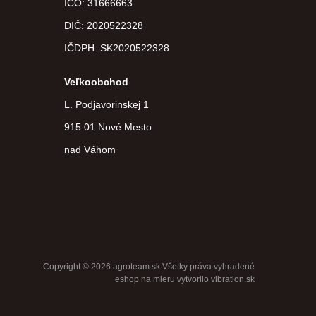
IČO: 31666663
DIČ:
2020522328
IČDPH:
SK2020522328
Veľkoobchod
L. Podjavorinskej 1
915 01 Nové Mesto
nad Váhom
Copyright © 2026 agroteam.sk Všetky práva vyhradené
eshop na mieru
vytvorilo
vibration.sk