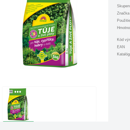
Skupen
Značka
Použiti
Hmotno
Kód vý
EAN
Katalóg