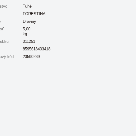
stvo
Tuhé
FORESTINA
e
Dreviny
sť
5,00
kg
robku
011251
8595618403418
ový kód
23590289