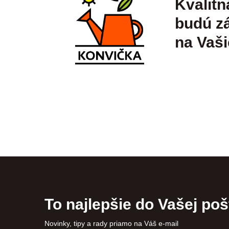
Kvalitn
budú zá
na Vaši
To najlepšie do Vašej poš
Novinky, tipy a rady priamo na Váš e-mail