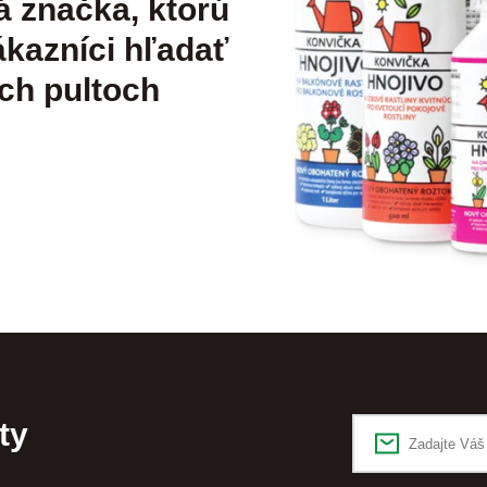
á značka, ktorú
kazníci hľadať
ch pultoch
ty