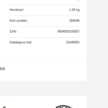
Hmotnosť
1,00
kg
Kód výrobku
009436
EAN
8594003193057
Katalógový kód
24340001
ivá