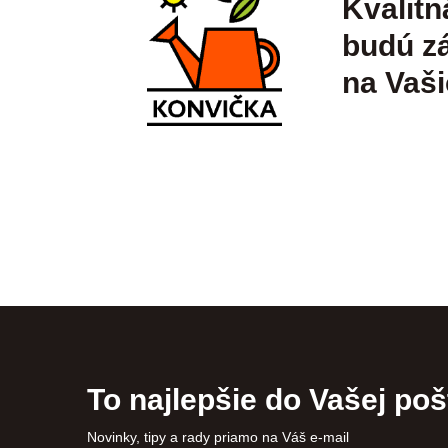
Kvalitn
budú zá
na Vaši
To najlepšie do Vašej poš
Novinky, tipy a rady priamo na Váš e-mail