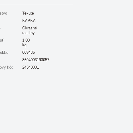
stvo
Tekuté
KAPKA
e
Okrasné
rastliny
sť
1,00
kg
robku
009436
8594003193057
ový kód
24340001