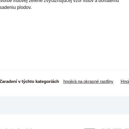
tvorbe listovej zelene zvýrazňujúcej vzor listov a bohatému
sadeniu plodov.
Zaradení v týchto kategoriách
hnojivá na okrasné rastliny
Hnoj