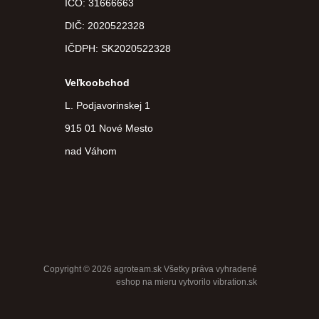
IČO: 31666663
DIČ:
2020522328
IČDPH:
SK2020522328
Veľkoobchod
L. Podjavorinskej 1
915 01 Nové Mesto
nad Váhom
Copyright © 2026 agroteam.sk Všetky práva vyhradené
eshop na mieru
vytvorilo
vibration.sk