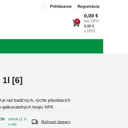
Prihlásenie
Registrácia
0,00 €
bez DPH
0
0,00 €
s DPH
1l [6]
je rad tradičných, rýchlo pôsobiacich
o aplikovateľných hnojív NPK
OM
utorok 11. 8.
Možnosti dopravy
u vás