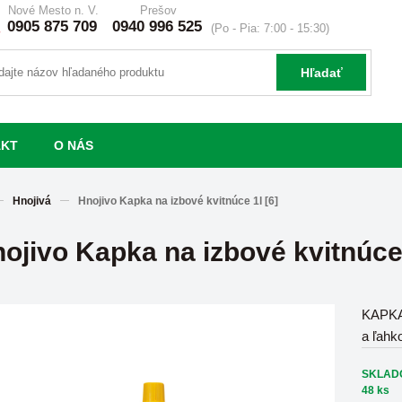
Nové Mesto n. V.
Prešov
0905 875 709
0940 996 525
(Po - Pia: 7:00 - 15:30)
Hľadať
AKT
O NÁS
Hnojivá
Hnojivo Kapka na izbové kvitnúce 1l [6]
ojivo Kapka na izbové kvitnúce 
KAPKA 
a ľahk
SKLAD
48 ks