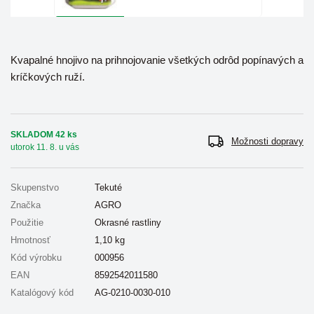
Kvapalné hnojivo na prihnojovanie všetkých odrôd popínavých a
kríčkových ruží.
SKLADOM 42 ks
Možnosti dopravy
utorok 11. 8. u vás
Skupenstvo
Tekuté
Značka
AGRO
Použitie
Okrasné rastliny
Hmotnosť
1,10
kg
Kód výrobku
000956
EAN
8592542011580
Katalógový kód
AG-0210-0030-010