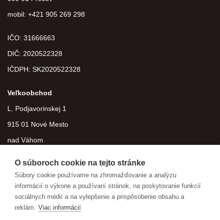
mobil: +421 905 269 298
IČO: 31666663
DIČ:
2020522328
IČDPH:
SK2020522328
Veľkoobchod
L. Podjavorinskej 1
915 01 Nové Mesto
nad Váhom
O súboroch cookie na tejto stránke
Súbory cookie používame na zhromažďovanie a analýzu
informácií o výkone a používaní stránok, na poskytovanie funkcií
sociálnych médií a na vylepšenie a prispôsobenie obsahu a
reklám.
Viac informácií