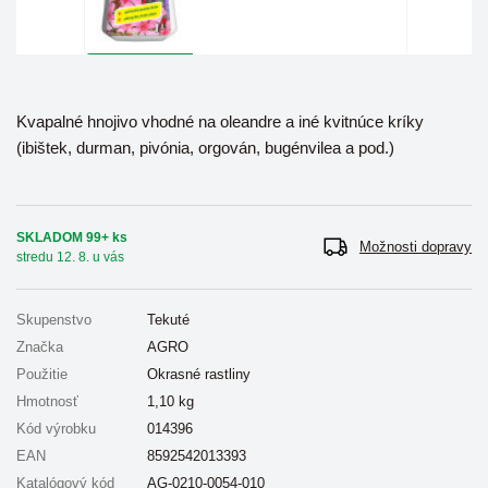
Kvapalné hnojivo vhodné na oleandre a iné kvitnúce kríky
(ibištek, durman, pivónia, orgován, bugénvilea a pod.)
SKLADOM 99+ ks
Možnosti dopravy
stredu 12. 8. u vás
Skupenstvo
Tekuté
Značka
AGRO
Použitie
Okrasné rastliny
Hmotnosť
1,10
kg
Kód výrobku
014396
EAN
8592542013393
Katalógový kód
AG-0210-0054-010