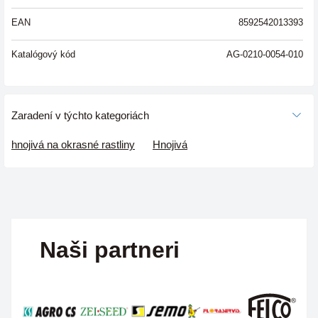
EAN
8592542013393
Katalógový kód
AG-0210-0054-010
Zaradení v týchto kategoriách
hnojivá na okrasné rastliny
Hnojivá
Naši partneri