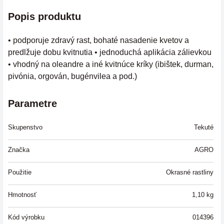
Popis produktu
• podporuje zdravý rast, bohaté nasadenie kvetov a
predlžuje dobu kvitnutia • jednoduchá aplikácia zálievkou
• vhodný na oleandre a iné kvitnúce kríky (ibištek, durman,
pivónia, orgován, bugénvilea a pod.)
Parametre
Skupenstvo
Tekuté
Značka
AGRO
Použitie
Okrasné rastliny
Hmotnosť
1,10
kg
Kód výrobku
014396