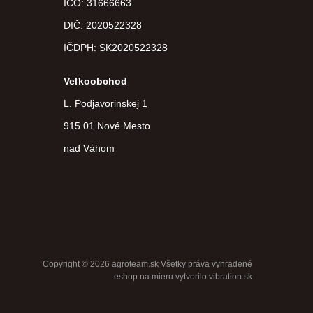
IČO: 31666663
DIČ:
2020522328
IČDPH:
SK2020522328
Veľkoobchod
L. Podjavorinskej 1
915 01 Nové Mesto
nad Váhom
Copyright © 2026 agroteam.sk Všetky práva vyhradené
eshop na mieru
vytvorilo
vibration.sk