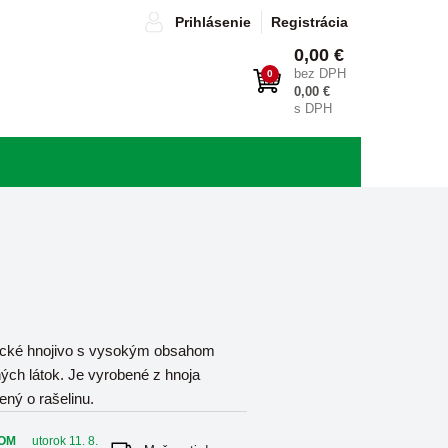
Prihlásenie
Registrácia
0,00 €
bez DPH
0
0,00 €
s DPH
cké hnojivo s vysokým obsahom
ných látok. Je vyrobené z hnoja
ený o rašelinu.
OM
utorok 11. 8.