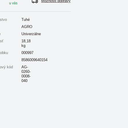
Možnosti dopravy
u vás
stvo
Tuhé
AGRO
e
Univerzálne
sť
18,18
kg
robku
000997
8586009640154
ový kód
AG-
0260-
0008-
040