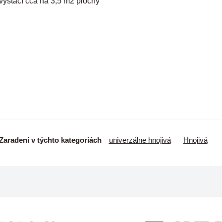
vystačí cca na 3,5 m2 plochy
Zaradení v týchto kategoriách
univerzálne hnojivá
Hnojivá