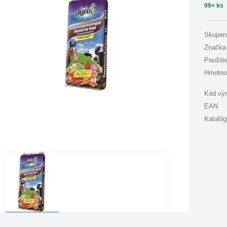
99+ ks
Skupen
Značka
Použiti
Hmotno
Kód vý
EAN
Katalóg