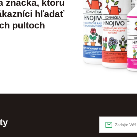
á značka, ktorú
kazníci hľadať
ch pultoch
ty