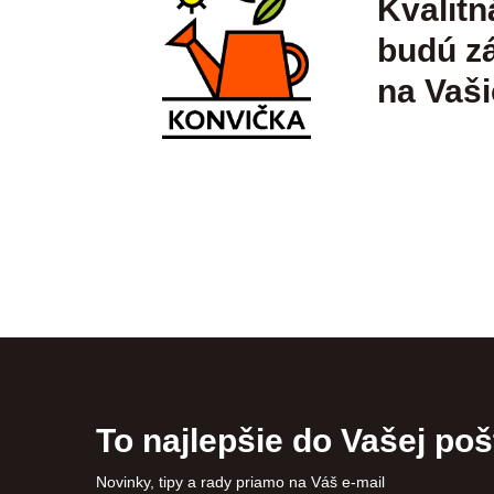
Kvalitn
budú zá
na Vaši
To najlepšie do Vašej poš
Novinky, tipy a rady priamo na Váš e-mail