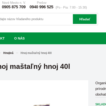
Nové Mesto n. V.
Prešov
0905 875 709
0940 996 525
(Po - Pia: 7:00 - 15:30)
Hľadať
AKT
O NÁS
Hnojivá
Hnoj maštaľný hnoj 40l
oj maštaľný hnoj 40l
Organi
prírod
obohat
SKLAD