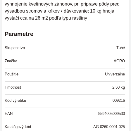
vyhnojenie kvetinových záhonov, pri príprave pôdy pred
výsadbou stromov a kríkov • dávkovanie: 10 kg hnoja
vystačí cca na 26 m2 podľa typu rastliny
Parametre
Skupenstvo
Tuhé
Značka
AGRO
Použitie
Univerzálne
Hmotnosť
2,50
kg
Kód výrobku
009216
EAN
8594005009530
Katalógový kód
AG-0260-0001-025