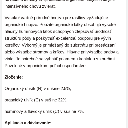
intenzívneho chovu zvierat.
Vysokokvalitné prírodné hnojivo pre rastliny vyžadujúce
organické hnojivo. Použité organické látky obsahujú vysoké
hladiny humínových látok schopných zlepšovať úrodnosť,
štruktúru pôdy a poskytnúť excelentnú podporu pre vývin
koreňov. Výborný je primiešaný do substrátu pri presádzaní
alebo výsadbe stromov a kríkov. Hlavne pri výsadbe sadov a
viníc. Je potrebné sa vyhnúť priamemu kontaktu s koreňmi.
Povolené v organickom poľnohospodárstve.
Zloženie:
Organický dusík (N) v sušine 2.5%,
organický uhlík (C) v sušine 32%,
humínový a fluvický uhlík (C) v sušine 7%.
Aplikácia a dávkovanie: