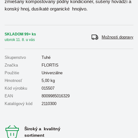
zmiešaný kompostovaný pôdny kondicionér, sušený hovädzí a
konský hnoj, dusíkaté organické hnojivo.
SKLADOM 99+ ks
Možnosti dopravy
utorok 11. 8. u vás
Skupenstvo
Tuhé
Značka
FLORTIS
Použitie
Univerzálne
Hmotnosť
5,00
kg
Kód výrobku
015507
EAN
8009985016329
Katalógový kód
2110300
Široký a kvalitný
sortiment