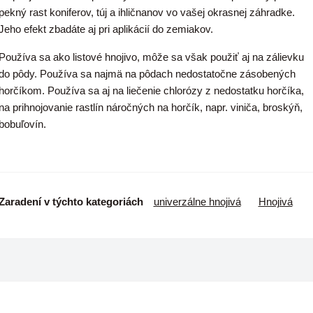
pekný rast koniferov, túj a ihličnanov vo vašej okrasnej záhradke.
Jeho efekt zbadáte aj pri aplikácií do zemiakov.
Používa sa ako listové hnojivo, môže sa však použiť aj na zálievku
do pôdy.
Používa sa najmä na pôdach nedostatočne zásobených
horčíkom. Používa sa aj na liečenie chlorózy z nedostatku horčíka,
na prihnojovanie rastlín náročných na horčík, napr. viniča, broskýň,
bobuľovín.
Zaradení v týchto kategoriách
univerzálne hnojivá
Hnojivá