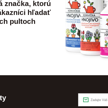
á značka, ktorú
kazníci hľadať
ch pultoch
ty