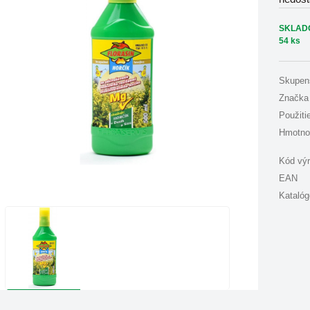
SKLAD
54 ks
Skupen
Značka
Použiti
Hmotno
Kód vý
EAN
Katalóg