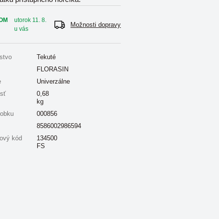
OM
utorok 11. 8.
Možnosti dopravy
u vás
stvo
Tekuté
FLORASIN
e
Univerzálne
sť
0,68
kg
robku
000856
8586002986594
ový kód
134500
FS