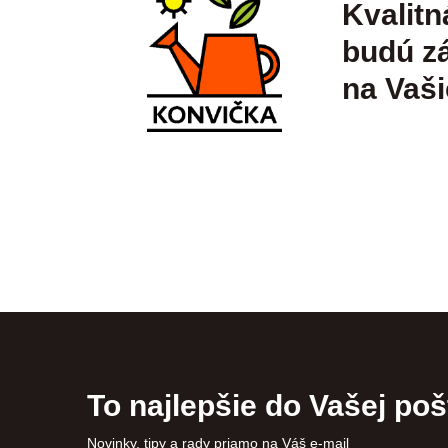
Kvalitn
budú zá
na Vaši
To najlepšie do Vašej poš
Novinky, tipy a rady priamo na Váš e-mail