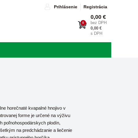
Prihlásenie
Registrácia
0,00 €
bez DPH
0
0,00 €
s DPH
lne horečnaté kvapalné hnojivo v
trovanej forme je určené na výživu
h poľnohospodárskych plodín,
šetkým na predchádzanie a liečenie
atku prístupného horčíka.