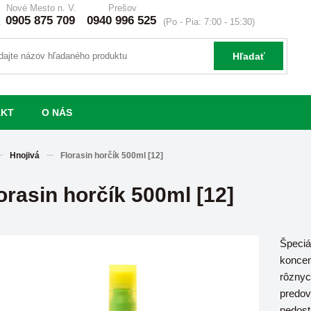
Nové Mesto n. V.
Prešov
0905 875 709
0940 996 525
(Po - Pia: 7:00 - 15:30)
Hľadať
AKT
O NÁS
Hnojivá
Florasin horčík 500ml [12]
orasin horčík 500ml [12]
Špeciá
koncen
rôznyc
predov
nedost