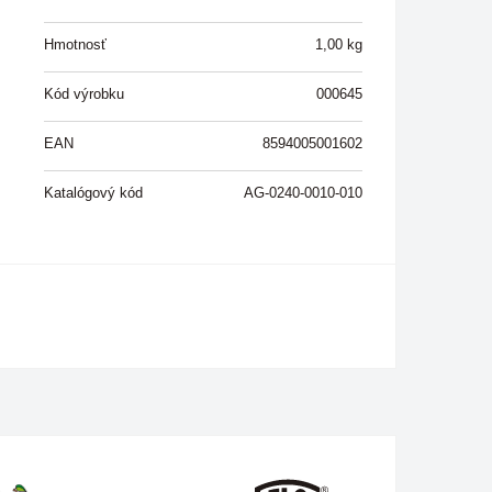
Hmotnosť
1,00
kg
Kód výrobku
000645
EAN
8594005001602
Katalógový kód
AG-0240-0010-010