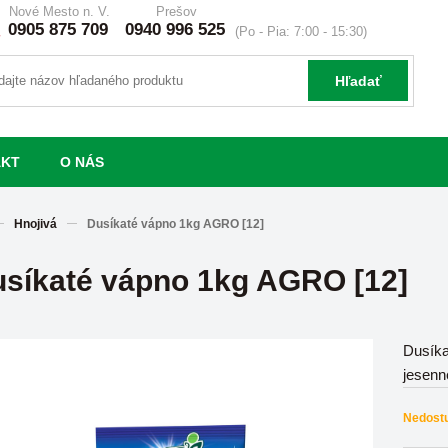
Nové Mesto n. V.
Prešov
0905 875 709
0940 996 525
(Po - Pia: 7:00 - 15:30)
Hľadať
AKT
O NÁS
Hnojivá
Dusíkaté vápno 1kg AGRO [12]
síkaté vápno 1kg AGRO [12]
Dusíka
jesenn
Nedost