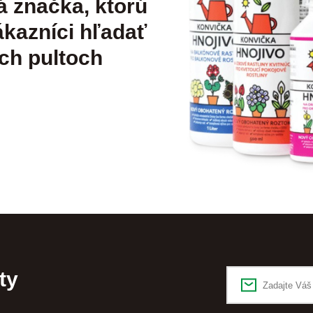
á značka, ktorú
kazníci hľadať
ch pultoch
ty