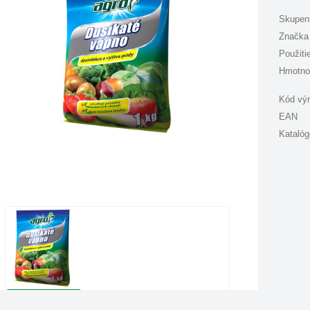
Skupen
Značka
Použiti
Hmotno
Kód vý
EAN
Katalóg