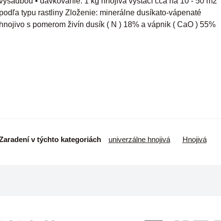
výsadbou • dávkovanie: 1 kg hnojiva vystačí cca na 10 - 50 m2
podľa typu rastliny Zloženie: minerálne dusíkato-vápenaté
hnojivo s pomerom živín dusík ( N ) 18% a vápnik ( CaO ) 55%
Zaradení v týchto kategoriách
univerzálne hnojivá
Hnojivá