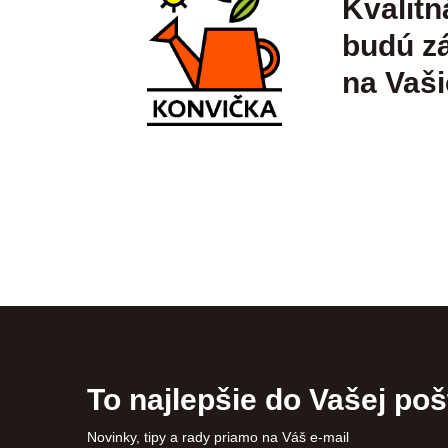
Kvalitn
budú zá
na Vaši
To najlepšie do Vašej poš
Novinky, tipy a rady priamo na Váš e-mail