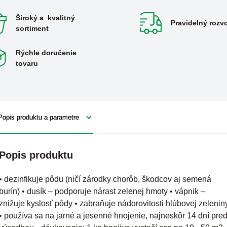
Široký a kvalitný
Pravidelný rozv
sortiment
Rýchle doručenie
tovaru
Popis produktu a parametre
Popis produktu
• dezinfikuje pôdu (ničí zárodky chorôb, škodcov aj semená
burín) • dusík – podporuje nárast zelenej hmoty • vápnik –
znižuje kyslosť pôdy • zabraňuje nádorovitosti hlúbovej zelenin
• používa sa na jarné a jesenné hnojenie, najneskôr 14 dní pre