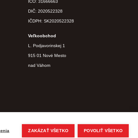
IČO: 31666663
DIČ:
2020522328
IČDPH:
SK2020522328
Veľkoobchod
L. Podjavorinskej 1
915 01 Nové Mesto
nad Váhom
Copyright © 2026 agroteam.sk Všetky práva vyhradené
eshop na mieru
vytvorilo
vibration.sk
enia
ZAKÁZAŤ VŠETKO
POVOLIŤ VŠETKO