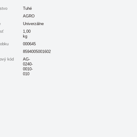
stvo
Tuhé
AGRO
e
Univerzálne
sť
1,00
kg
robku
000645
8594005001602
ový kód
AG-
0240-
0010-
010