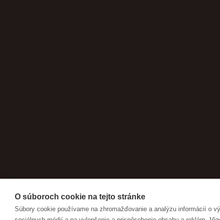
O súboroch cookie na tejto stránke
Súbory cookie používame na zhromažďovanie a analýzu informácií o výk
sociálnych médií a na vylepšenie a prispôsobenie obsahu a reklám.
Via