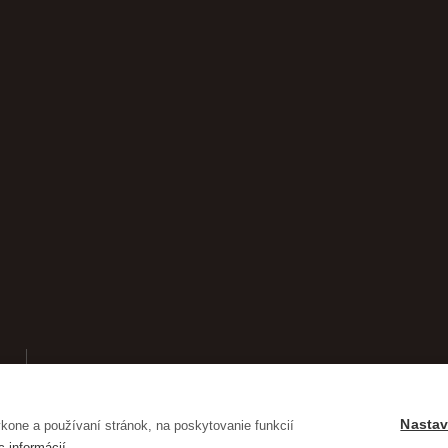
Nastav
one a používaní stránok, na poskytovanie funkcií
c informácií