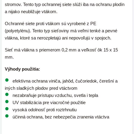
stromov. Tento typ ochrannej siete slúži iba na ochranu plodín
a nijako neubližuje vtákom.
Ochranné siete proti vtákom sú vyrobené z PE
(polyetylénu).
Tento typ sieťoviny má veľmi tenké a pevné
vlákna, ktoré sa
nerozpletajú ani nepovoľujú v spojoch.
Sieť má vlákna s priemerom 0,2 mm a veľkosť ôk 15 x 15
mm.
Výhody použitia:
efektívna ochrana viniča, jahôd, čučoriedok, čerešní a
iných sladkých plodov pred vtáctvom
nezabraňuje prístupu vzduchu, svetla i tepla
UV stabilizácia pre viacročné použitie
vysoká odolnosť proti roztrhnutiu
účinná ochrana, bez nebezpečia zranenia vtáctva