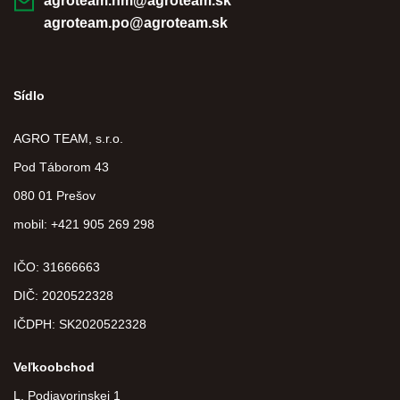
agroteam.nm@agroteam.sk
agroteam.po@agroteam.sk
Sídlo
AGRO TEAM, s.r.o.
Pod Táborom 43
080 01 Prešov
mobil: +421 905 269 298
IČO: 31666663
DIČ:
2020522328
IČDPH:
SK2020522328
Veľkoobchod
L. Podjavorinskej 1