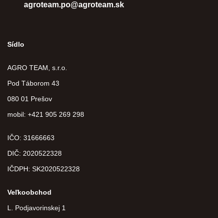
agroteam.po@agroteam.sk
Sídlo
AGRO TEAM, s.r.o.
Pod Táborom 43
080 01 Prešov
mobil: +421 905 269 298
IČO: 31666663
DIČ:
2020522328
IČDPH:
SK2020522328
Veľkoobchod
L. Podjavorinskej 1